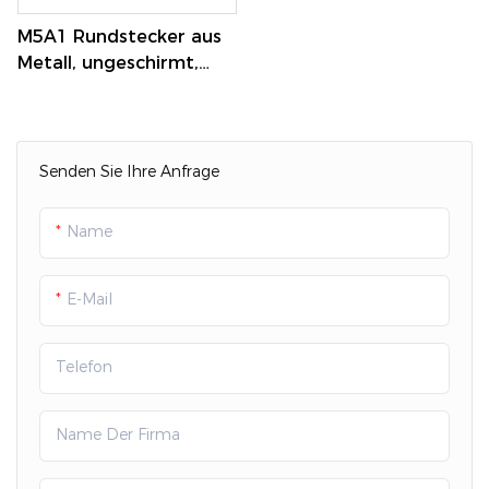
M5A1 Rundstecker aus
Metall, ungeschirmt,
Mikro-
Kabelbaumstecker für
die Luftfahrt, Stecker +
Buchse
Senden Sie Ihre Anfrage
Name
E-Mail
Telefon
Name Der Firma