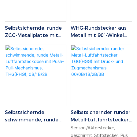
Selbstsichernde, runde
WHG-Rundstecker aus
ZCG-Metallplatte mit
Metall mit 90°-Winkel
Push-Pull-Mechanismus,
und Push-Pull-Funktion,
vordere und hintere
selbstsichernd, für die
Verriegelung,
Luftfahrt geeignet, 3B
Luftfahrtsteckdose
00/0B/1B/2B/3B
Selbstsichernde,
Selbstsichernder runder
schwimmende, runde
Metall-Luftfahrtstecker
Metall-
TGG(HGG) mit Druck-
Sensor-/Aktorstecker,
Luftfahrtsteckdose mit
und Zugmechanismus
geschirmt, Stiftstecker, Push-