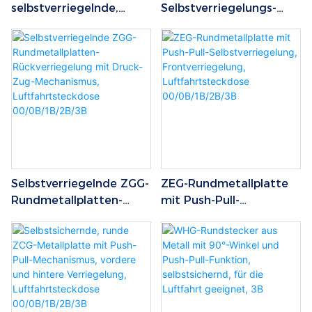
selbstverriegelnde,
Selbstverriegelungs-
abgewinkelte
Winkel-
Leiterplattenbuchse/Pla
Leiterplattenbuchse/Pla
tinenanschluss mit
tinenanschluss ZPG
Push-Pull-Funktion und
0B/1B
interner und externer
Verriegelung
Selbstverriegelnde ZGG-
ZEG-Rundmetallplatte
Rundmetallplatten-
mit Push-Pull-
Rückverriegelung mit
Selbstverriegelung,
Druck-Zug-
Frontverriegelung,
Mechanismus,
Luftfahrtsteckdose
Luftfahrtsteckdose
00/0B/1B/2B/3B
00/0B/1B/2B/3B