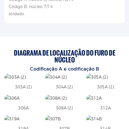
Código B: núcleo 7/14
soldado
DIAGRAMA DE LOCALIZAÇÃO DO FURO DE
NÚCLEO
Codificação A e codificação B
303A (2)
304A (2)
305A (2)
306A
308A (2)
312A
319A
307B
314B