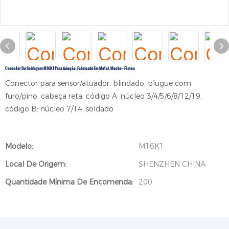
Conector De Soldagem M16K1 Para Aviação, Fabricado Em Metal, Macho + Fêmea
Conector para sensor/atuador, blindado, plugue com
furo/pino, cabeça reta, código A: núcleo 3/4/5/6/8/12/19,
código B: núcleo 7/14, soldado
Modelo:
M16K1
Local De Origem:
SHENZHEN CHINA
Quantidade Mínima De Encomenda:
200