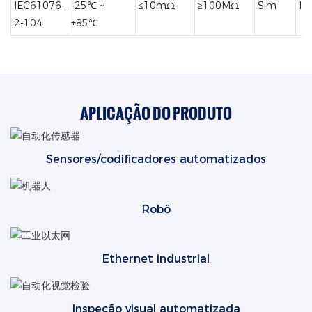
IEC61076-
-25℃ ~
≤10mΩ
≥100MΩ
Sim
IP
2-104
+85℃
APLICAÇÃO DO PRODUTO
Sensores/codificadores automatizados
Robô
Ethernet industrial
Inspeção visual automatizada