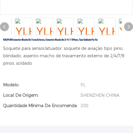
YLH24-08 Conector Macho De Trava Externa, Conector Macho De 2/4/7/9 Pinos, Tipo Soldado Por Fio
Soquete para sensor/atuador, soquete de aviação tipo pino,
blindado, assento macho de travamento externo de 2/4/7/9
pinos, soldado.
Modelo:
YL
Local De Origem:
SHENZHEN CHINA
Quantidade Mínima De Encomenda:
200