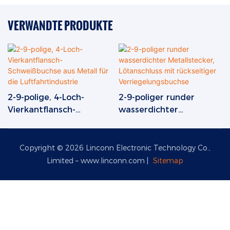
VERWANDTE PRODUKTE
2-9-polige, 4-Loch-
2-9-poliger runder
Vierkantflansch-
wasserdichter
Schweißbuchse aus
Metallstecker,
Metall für die
Lötanschluss mit
Luftfahrtindustrie
rückseitiger
Copyright © 2026 Linconn Electronic Technology Co.,
Verriegelungsbuchse
Limited –
www.linconn.com
|
Sitemap