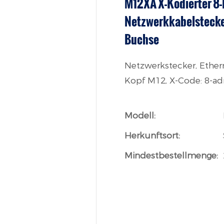
M12XA X-Kodierter 8-
Netzwerkkabelstecker
Buchse
Netzwerkstecker, Ethern
Kopf M12, X-Code: 8-adri
Modell:
Herkunftsort:
Mindestbestellmenge: