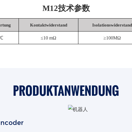
M12技术参数
rtung
Kontaktwiderstand
Isolationswiderstand
5℃
≤10 mΩ
≥100MΩ
PRODUKTANWENDUNG
Encoder