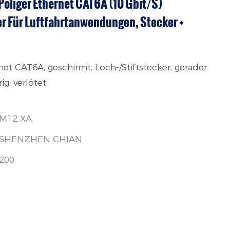
Poliger Ethernet CAT6A (10 Gbit/s)
 Für Luftfahrtanwendungen, Stecker +
et CAT6A, geschirmt, Loch-/Stiftstecker, gerader
g, verlötet
M12 XA
SHENZHEN CHIAN
200