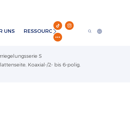
R UNS
RESSOURCE
KONTAKT
riegelungsserie S
ttenseite, Koaxial-/2- bis 6-polig,