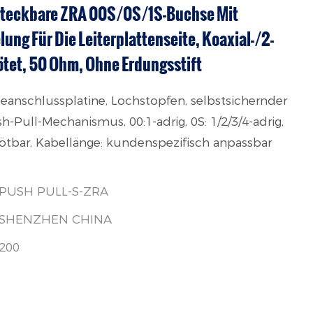
 Steckbare ZRA 00S/0S/1S-Buchse Mit
lung Für Die Leiterplattenseite, Koaxial-/2-
lötet, 50 Ohm, Ohne Erdungsstift
eanschlussplatine, Lochstopfen, selbstsichernder
Pull-Mechanismus, 00:1-adrig, 0S: 1/2/3/4-adrig,
erlötbar, Kabellänge: kundenspezifisch anpassbar
PUSH PULL-S-ZRA
SHENZHEN CHINA
200