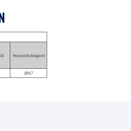
N
ild
Wasserdichtigkeit
a
IP67