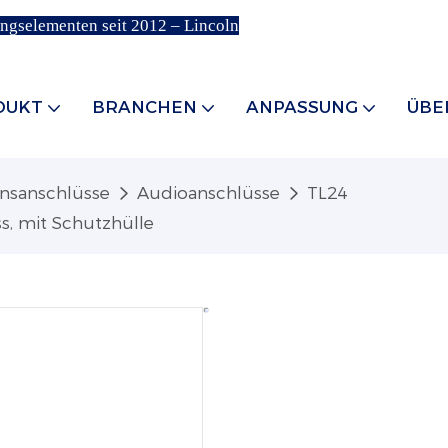
ungselementen seit 2012 – Lincoln
DUKT
BRANCHEN
ANPASSUNG
ÜBE
nsanschlüsse
Audioanschlüsse
TL24
ss, mit Schutzhülle