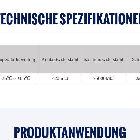
TECHNISCHE SPEZIFIKATIONE
mperaturbewertung
Kontaktwiderstand
Isolationswiderstand
Sch
-25℃ ~ +85℃
≤20 mΩ
≥5000MΩ
J
PRODUKTANWENDUNG