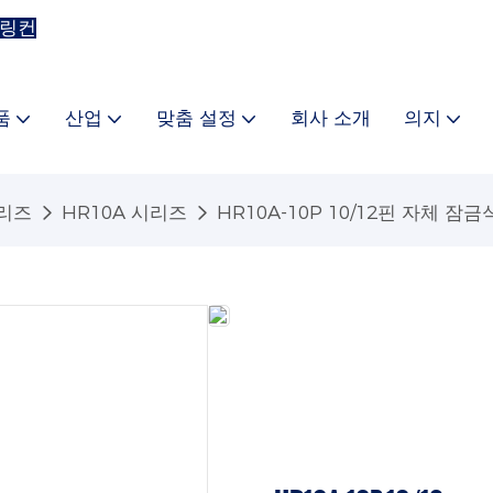
 링컨
품
산업
맞춤 설정
회사 소개
의지
시리즈
HR10A 시리즈
HR10A-10P 10/12핀 자체 잠