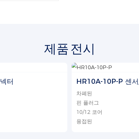
제품 전시
커넥터
HR10A-10P-P 
차폐된
핀 플러그
10/12 코어
용접된