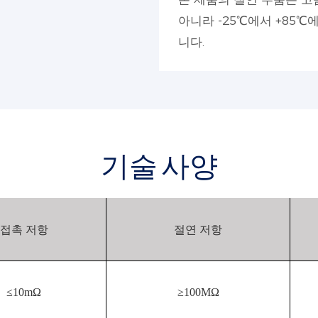
아니라 -25℃에서 +85
니다.
기술 사양
접촉 저항
절연 저항
≤10mΩ
≥100MΩ