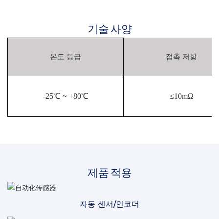
기술 사양
온도 등급
접촉 저항
-25℃ ~ +80℃
≤10mΩ
제품 적용
자동 센서/인코더