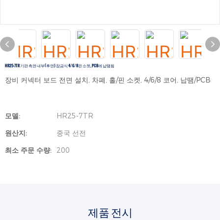
HR25-7TR 기판 측면 내부(후면) 잠금식 4/6/8핀 소켓, PCB에 납땜됨
장비 커넥터 보드 전면 설치, 차폐, 홀/핀 소켓, 4/6/8 코어, 납땜/PCB
모델:
HR25-7TR
원산지:
중국 선전
최소 주문 수량:
200
제품 전시