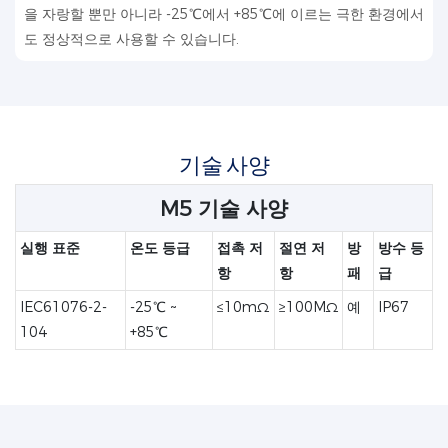
을 자랑할 뿐만 아니라 -25℃에서 +85℃에 이르는 극한 환경에서
도 정상적으로 사용할 수 있습니다.
기술 사양
M5 기술 사양
실행 표준
온도 등급
접촉 저
절연 저
방
방수 등
항
항
패
급
IEC61076-2-
-25℃ ~
≤10mΩ
≥100MΩ
예
IP67
104
+85℃