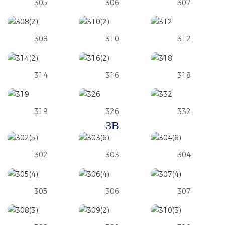
305
306
307
308
310
312
314
316
318
319
326
332
3B
302
303
304
305
306
307