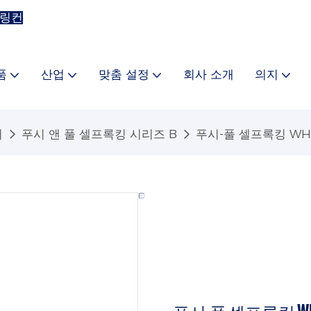
 링컨
품
산업
맞춤 설정
회사 소개
의지
터
푸시 앤 풀 셀프록킹 시리즈 B
푸시-풀 셀프록킹 WHG