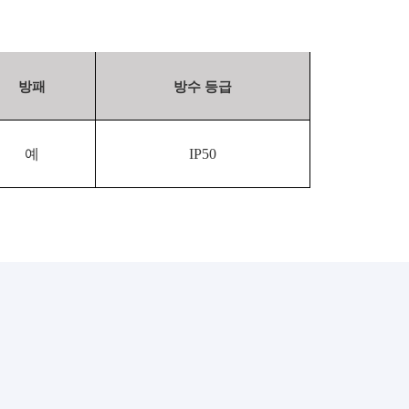
방패
방수 등급
예
IP50