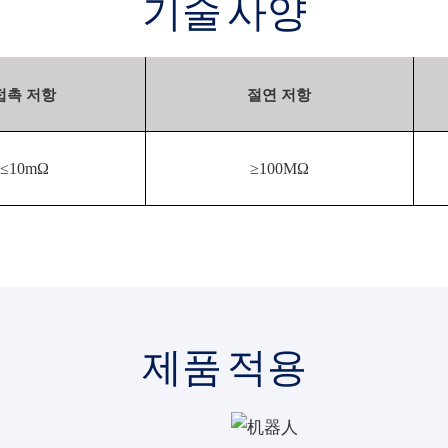
기술 사양
접촉 저항
절연 저항
≤10mΩ
≥100MΩ
제품 적용