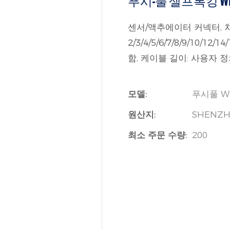
푸시-풀 셀프록킹 WH
센서/액추에이터 커넥터, 차폐형
2/3/4/5/6/7/8/9/10/12
함, 케이블 길이: 사용자 
모델:
푸시풀 W
원산지:
SHENZH
최소 주문 수량:
200