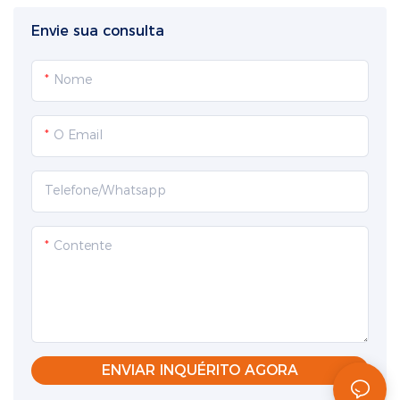
M12YF (100 Mbps) para
(100 Mbps), para
aviação
aviação, macho + fêmea.
Envie sua consulta
Nome
O Email
Telefone/whatsapp
Contente
ENVIAR INQUÉRITO AGORA