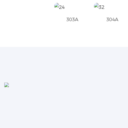
303A
304A