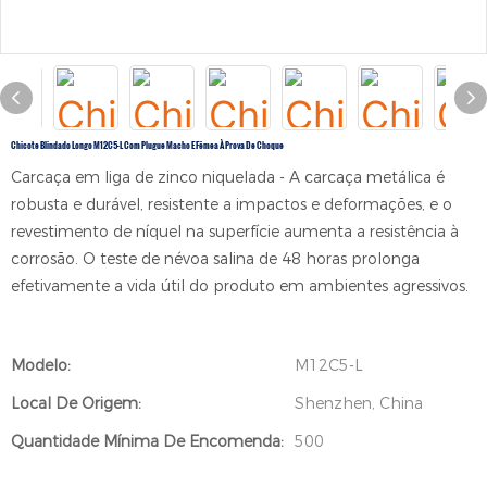
Chicote Blindado Longo M12C5-L Com Plugue Macho E Fêmea À Prova De Choque
Carcaça em liga de zinco niquelada - A carcaça metálica é
robusta e durável, resistente a impactos e deformações, e o
revestimento de níquel na superfície aumenta a resistência à
corrosão. O teste de névoa salina de 48 horas prolonga
efetivamente a vida útil do produto em ambientes agressivos.
Modelo:
M12C5-L
Local De Origem:
Shenzhen, China
Quantidade Mínima De Encomenda:
500