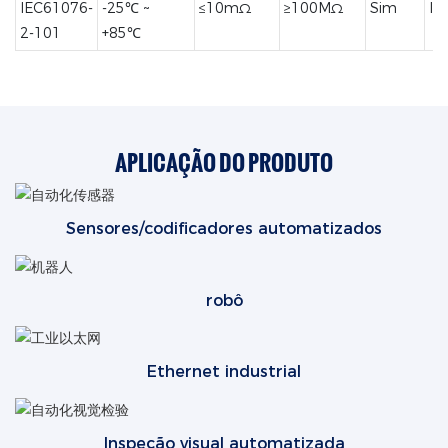
IEC61076-
-25℃ ~
≤10mΩ
≥100MΩ
Sim
IP
2-101
+85℃
APLICAÇÃO DO PRODUTO
Sensores/codificadores automatizados
robô
Ethernet industrial
Inspeção visual automatizada