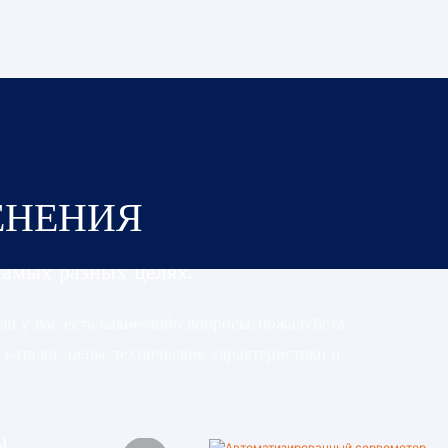
– вы
профессиональных устройств,
щий
мы можем оперативно
изготавливать образцы.
Собственная лаборатория
обеспечивает тщательное
тестирование и приемку
ЕНЕНИЯ
образцов.
самых разных целях.
и у вас есть какие-либо вопросы, пожалуйста,
каталог, цены, технические характеристики и
ы