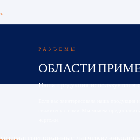
защелкивающиеся и т.д. 
всегда найдете подходя
для вас вариант.
РАЗЪЕМЫ
ОБЛАСТИ ПРИМ
Наша продукция используется в 
Если вас заинтересовала наша продукция ил
свяжитесь с нами. Мы можем предоставить 
чертежи.
Автоматизированные датчики/энкодер