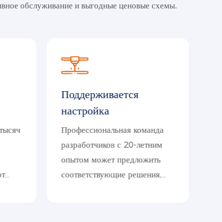
ивное обслуживание и выгодные ценовые схемы.
Поддерживается
П
настройка
Ос
бе
 тысяч
Профессиональная команда
по
я
разработчиков с 20-летним
не
опытом может предложить
еж
от
соответствующие решения,
пр
основанные на потребностях
п
вые/
заказчика. Имея в своем
об
распоряжении более 100