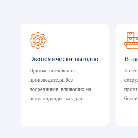
а
Экономически выгодно
В н
Прямые поставки от
Более
производителя, без
сотру
посредников, влияющих на
произ
цену, подходит как для
более
частных лиц, так и для
поста
крупных компаний,
разъе
поддерживается минимальный
и
объем заказа.