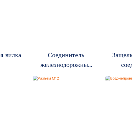
я вилка
Соединитель
Защел
железнодорожных
сое
перевозок