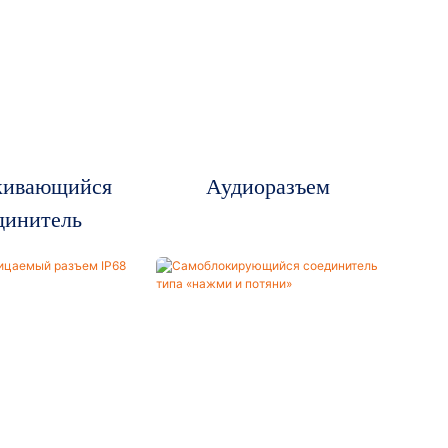
кивающийся
Аудиоразъем
динитель