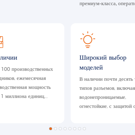
премиум-класса, операт
аличии
Широкий выбор
моделей
 100 производственных
дников, ежемесячная
В наличии почти десять
водственная мощность
типов разъемов, включа
 1 миллиона единиц,
водонепроницаемые,
вки различных типов
огнестойкие, с защитой 
мов на склад.
ослабления крепления,
антикоррозионные, токо
сигнальные, резьбовые/