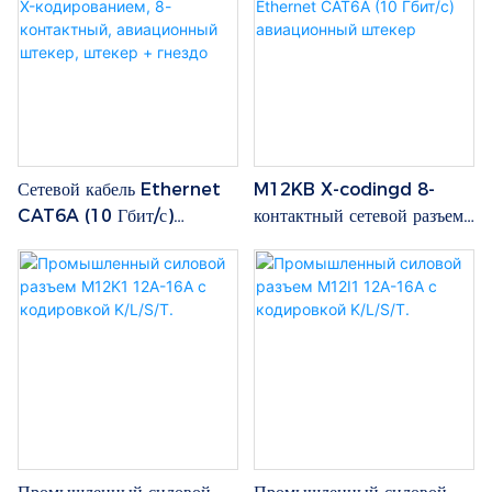
Ethernet CAT6A (10
(10 Гбит/с) с X-
Гбит/с) для печатной платы/
кодированием, разъем для
пайки.
печатной платы/пайки.
Сетевой кабель Ethernet
M12KB X-codingd 8-
CAT6A (10 Гбит/с)
контактный сетевой разъем
M12XA с X-кодированием,
Ethernet CAT6A (10
8-контактный,
Гбит/с) авиационный
авиационный штекер,
штекер
штекер + гнездо