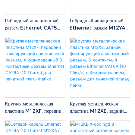
Гибридный авиационный
Гибридный авиационный
разъем Ethernet CAT5
Ethernet-разъем M12YA
(IEC 11801:2002) с Y-
Y-code, 6/8 контактов,
кодировкой M12YF, 6/8
CAT5 (IEC 11801:2002)
контактов, (100 Мбит/с).
(100 Мбит/с), штекер
"папа" + "мама"
Круглая металлическая
Круглая металлическая
пластина M12XF, передний
пластина M12XE, задний
фиксирующий авиационный
фиксирующий авиационный
разъем, X-кодированный 8-
разъем, 8-контактный
контактный разъем
разъем Ethernet CAT6A