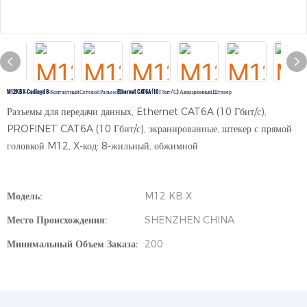
M12KB X-Codingd 8-Контактный Сетевой Разъем Ethernet CAT6A (10 Гбит/с) Авиационный Штекер
Разъемы для передачи данных, Ethernet CAT6A (10 Гбит/с),
PROFINET CAT6A (10 Гбит/с), экранированные, штекер с прямой
головкой M12, X-код: 8-жильный, обжимной
Модель:
M12 KB X
Место Происхождения:
SHENZHEN CHINA
Минимальный Объем Заказа:
200