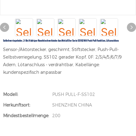
Selbstverriegelnder, 2- Bis 9-Adriger Rundsteckverbinder Aus Metall Der Serie SS102 Mit Push-Pull-Funktion, Lötanschluss
Sensor-/Aktorstecker, geschirmt, Stiftstecker, Push-Pull-
Selbstverriegelung, SS102 gerader Kopf, 0F: 2/3/4/5/6/7/9
Adern, Lötanschluss - verdrahtbar, Kabellänge:
kundenspezifisch anpassbar
Modell:
PUSH PULL-F-SS102
Herkunftsort:
SHENZHEN CHINA
Mindestbestellmenge:
200