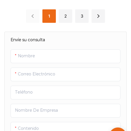
hembra de aviación
con placa metálica
enchufable, macho +
circular M12F, con
1
2
3
hembra
bloqueo frontal, 12 A-16
A, codificación K/L/S/T,
para soldadura/PCB
Envíe su consulta
Nombre
Correo Electrónico
Teléfono
Nombre De Empresa
Contenido