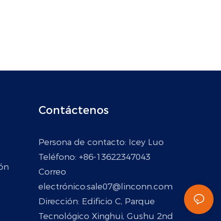
Contáctenos
Persona de contacto: Icey Luo
Teléfono: +86-13622347043
ón
Correo
electrónico:
sale07@linconn.com
Dirección: Edificio C, Parque
Tecnológico Xinghui, Gushu 2nd