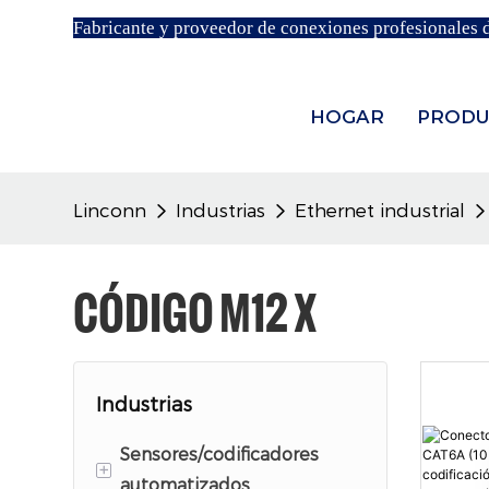
Fabricante y proveedor de conexiones profesionales 
HOGAR
PRODU
Linconn
Industrias
Ethernet industrial
CÓDIGO M12 X
Industrias
Sensores/codificadores
+
automatizados