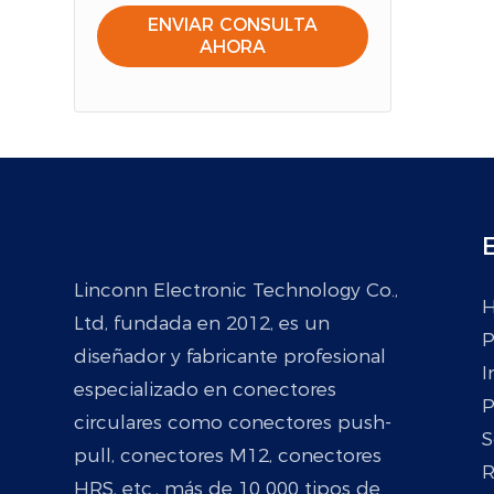
ENVIAR CONSULTA
AHORA
E
Linconn Electronic Technology Co.,
H
Ltd, fundada en 2012, es un
P
diseñador y fabricante profesional
I
especializado en conectores
P
circulares como conectores push-
S
pull, conectores M12, conectores
R
HRS, etc., más de 10 000 tipos de