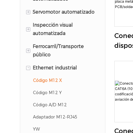
+
Conector M8
Servomotor automatizado
Conector M12
Conector M17
Inspección visual
+
automatizada
Conec
Conector M23
dispo
Serie HR25
Ferrocarril/Transporte
Conector de alimentación
+
Ethe
público
M12
Serie HR10A
(10 G
-
M12
Ethernet industrial
pines
Código M12 X
codif
Código M12 Y
bloqu
de pl
Código A/D M12
circu
Adaptador M12-RJ45
para
YW
Conec