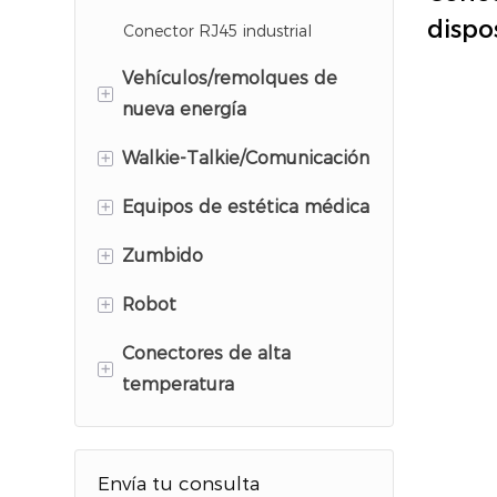
PCB/s
dispo
Conector RJ45 industrial
Ethe
Vehículos/remolques de
+
(10 G
nueva energía
pines
+
Conectores para remolques y
Walkie-Talkie/Comunicación
codif
camiones
+
Serie HR25
Equipos de estética médica
conec
Cargador de vehículos
aviac
Serie GL90
+
TLP
Zumbido
eléctricos
M12H
Serie GLM
0B/1B/2B
+
M5
Robot
PCB
Serie HR10A
TLK
0F
Conectores M12 resistentes a
Conectores de alta
+
golpes y antiaflojamiento
temperatura
LC620
Conector de alimentación
Conectores de vidrio
WKTK
M12
sinterizado
Envía tu consulta