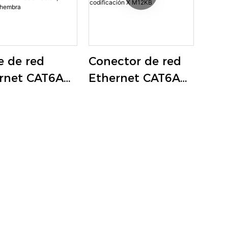
e de red
Conector de red
rnet CAT6A
Ethernet CAT6A
Gbps) de 8
(10 Gbps) de 8
s con
pines con
ficación X
codificación X
A, conector
M12KB
viación,
ho + hembra