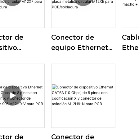
tor de
Conector de
Cabl
sitivo
equipo Ethernet
Ethe
rnet CAT6A
CAT6A (10 Gbps)
(10 
bps) de 8
de 8 pines con
pine
 con
codificación X y
codi
icación X y
bloqueo trasero
M12X
eo frontal
de placa metálica
de a
aca metálica
circular M12XE
mac
lar M12XF
para
PCB/soldadura
tor de
Conector de