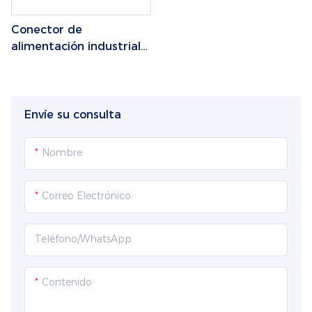
Conector de
alimentación industrial
M12A1 con codificación
K/L/S/T de 12 A a 16 A
Envíe su consulta
Nombre
Correo Electrónico
Teléfono/WhatsApp
Contenido