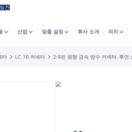
 링컨
품
산업
맞춤 설정
회사 소개
의지
넥터
LC 16 커넥터
2-9핀 원형 금속 방수 커넥터, 후