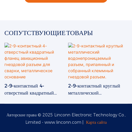
СОПУТСТВУЮЩИЕ ТОВАРЫ
2-9-контактный 4-
2-9-контактный круглый
отверстный квадратный
металлический
фланец авиационный
водонепроницаемый разъем,
гнездовой разъем для
припаянный и собранный
сварки, металлическое
клеммный гнездовой разъем.
Авторские права © 2025 Linconn Electronic Technology Co.,
основание
Limited -
www.linconn.com
|
Карта сайта