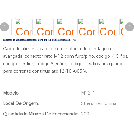
Conector De Alimentação Industrial M12I1, 12A-16A, Com Codificação K/L/S/T.
Cabo de alimentação com tecnologia de blindagem
avançada, conector reto M12 com furo/pino, código K: 5 fios,
código L: 5 fios, código S: 4 fios, código T: 4 fios, adequado
para corrente contínua até 12-16 A/63 V.
Modelo:
M12 I1
Local De Origem:
Shenzhen, China
Quantidade Mínima De Encomenda:
200