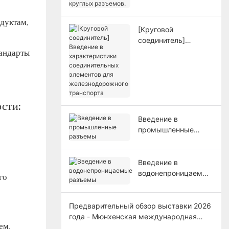
круглых разъемов.
дуктам,
[Круговой
соединитель]
Введение в
тандарты
характеристики
соединительных
элементов для
железнодорожного
сти:
транспорта
Введение в
промышленные
разъемы
Введение в
водонепроницаемые
го
разъемы
Предварительный обзор выставки 2026
года - Мюнхенская международная
ем.
выставка электронных компонентов,