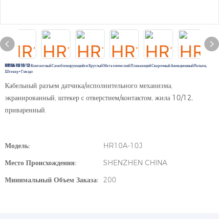
HR10A-10J 10/12-Контактный Самоблокирующийся Круглый Металлический Плавающий Сварочный Авиационный Разъем,
Штекер + Гнездо
Кабельный разъем датчика/исполнительного механизма,
экранированный, штекер с отверстием/контактом, жила 10/12,
приваренный.
Модель:
HR10A-10J
Место Происхождения:
SHENZHEN CHINA
Минимальный Объем Заказа:
200