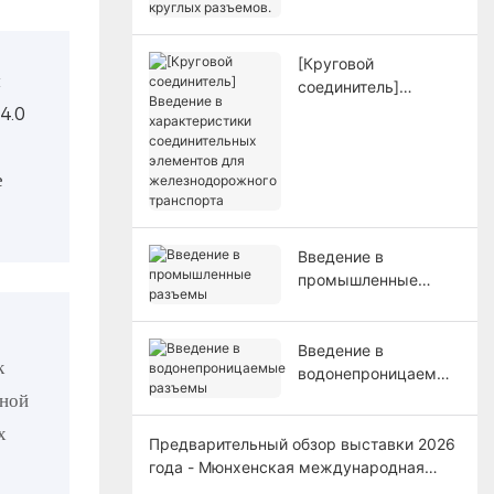
круглых разъемов.
[Круговой
м
соединитель]
Введение в
4.0
характеристики
соединительных
е
элементов для
железнодорожного
транспорта
Введение в
промышленные
разъемы
Введение в
к
водонепроницаемые
разъемы
чной
х
Предварительный обзор выставки 2026
года - Мюнхенская международная
выставка электронных компонентов,