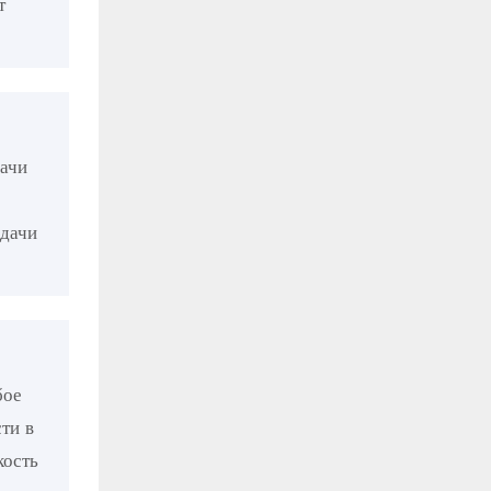
т
ачи
едачи
бое
ти в
кость