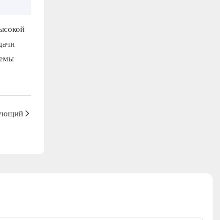
ысокой
дачи
ъемы
ующий