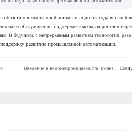
нтеллектуальных систем промышленной автоматизации.
 области промышленной автоматизации благодаря своей в
тановки и обслуживания, поддержке высокоскоростной пере
иям. В будущем, с непрерывным развитием технологий, раз
 поддержку развитию промышленной автоматизации.
Меры предосторожности при установке и техническом обслуживании разъемов M12
Введение в водонепроницаемость, пылезащиту и устойчивость к атмосферным воздействиям наружных разъемов для промышленной авиационной техники.
След