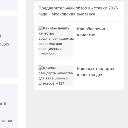
материалов и производственного
Предварительный обзор выставки 2026
оборудования (ELECTRONICA),
года - Московская выставка
Германия.
электронных компонентов и
производственного оборудования,
Как обеспечить
Россия.
качество
я
водонепроницаемых
я для
разъемов для
авиационных
штекеров
Каковы стандарты
качества для
авиационных
штекеров M12?
ной
 также