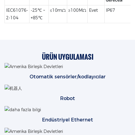
IEC61076-
-25℃ ~
≤10mΩ
≥100MΩ
Evet
IP67
2-104
+85℃
ÜRÜN UYGULAMASI
Otomatik sensörler/kodlayıcılar
Robot
Endüstriyel Ethernet