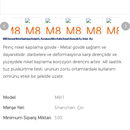
M8I1 Dairesel Metal Enjeksiyon Kalıplı Fiş, Korumasız Mikro Kablo Demeti Havacılık Fişi, Erkek + Dişi
Pirinç nikel kaplama gövde - Metal gövde sağlam ve
dayanıklıdır, darbelere ve deformasyona karşı dirençlidir ve
yüzeydeki nikel kaplama korozyon direncini artırır. 48 saatlik
tuz püskürtme testi, ürünün zorlu ortamlardaki kullanım
ömrünü etkili bir şekilde uzatır.
Model:
M8I1
Menşe Yeri:
Shenzhen, Çin
Minimum Sipariş Miktarı:
500