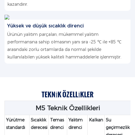
kazandırır.
Yüksek ve düşük sıcaklık direnci
Ürünün yalıtım parçaları, mükemmel yalıtım
performansına sahip olmasının yanı sıra -25 ℃ ile +85 ℃
arasındaki zorlu ortamlarda da normal şekilde
kullanılabilen yüksek kaliteli hammaddelerle işlenmiştir.
TEKNIK ÖZELLIKLER
M5 Teknik Özellikleri
Yürütme
Sıcaklık
Temas
Yalıtım
Kalkan
Su
standardı
derecesi
direnci
direnci
geçirmezlik
derecesi