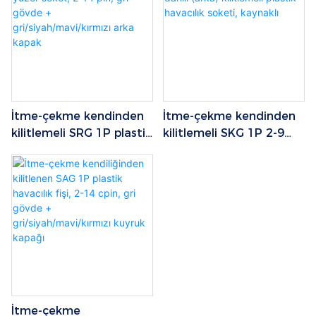
kuyruk kapağı.
İtme-çekme kendinden
İtme-çekme kendinden
kilitlemeli SRG 1P plastik
kilitlemeli SKG 1P 2-9
yüzer soket, 2-14 pin, gri
pimli dahili (arka)
gövde +
kilitlemeli plastik
gri/siyah/mavi/kırmızı
havacılık soketi, kaynaklı
arka kapak
İtme-çekme