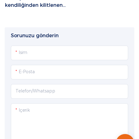
kendiliğinden kilitlenen
SAG 1P plastik havacılık
fişi, 2-14 cpin, gri gövde
+ gri/siyah/mavi/kırmızı
kuyruk kapağı
Sorunuzu gönderin
Isim
E-Posta
Telefon/whatsapp
Içerik