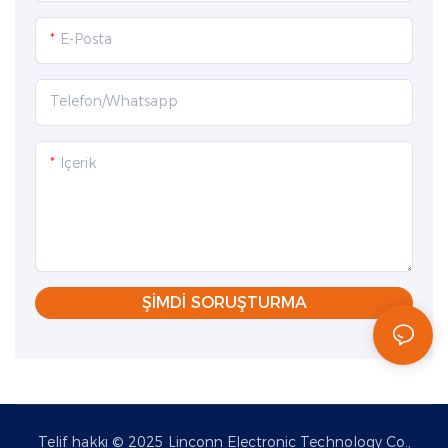
E-Posta
Telefon/whatsapp
Içerik
ŞIMDI SORUŞTURMA
Telif hakkı © 2025 Linconn Electronic Technology Co.,