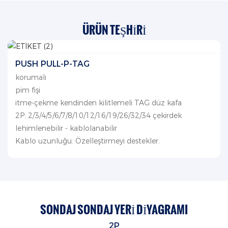
ÜRÜN TEŞHIRI
PUSH PULL-P-TAG
korumalı
pim fişi
itme-çekme kendinden kilitlemeli TAG düz kafa
2P: 2/3/4/5/6/7/8/10/12/16/19/26/32/34 çekirdek
lehimlenebilir - kablolanabilir
Kablo uzunluğu: Özelleştirmeyi destekler.
SONDAJ SONDAJ YERI DIYAGRAMI
2P