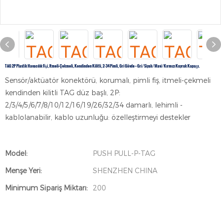
TAG 2P Plastik Havacılık Fişi, Itmeli-Çekmeli, Kendinden Kilitli, 2-34 Pimli, Gri Gövde + Gri/siyah/mavi/kırmızı Kuyruk Kapağı.
Sensör/aktüatör konektörü, korumalı, pimli fiş, itmeli-çekmeli
kendinden kilitli TAG düz başlı, 2P:
2/3/4/5/6/7/8/10/12/16/19/26/32/34 damarlı, lehimli -
kablolanabilir, kablo uzunluğu: özelleştirmeyi destekler
Model:
PUSH PULL-P-TAG
Menşe Yeri:
SHENZHEN CHINA
Minimum Sipariş Miktarı:
200