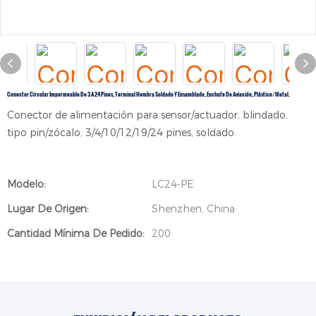
Conector Circular Impermeable De 3 A 24 Pines, Terminal Hembra Soldado Y Ensamblado, Enchufe De Aviación, Plástico/metal.
Conector de alimentación para sensor/actuador, blindado,
tipo pin/zócalo, 3/4/10/12/19/24 pines, soldado.
Modelo:
LC24-PE
Lugar De Origen:
Shenzhen, China
Cantidad Mínima De Pedido:
200