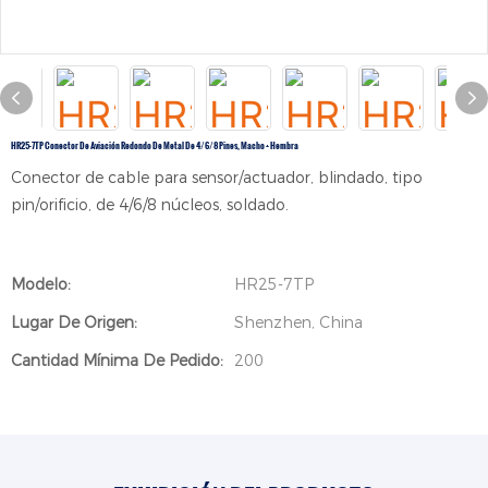
HR25-7TP Conector De Aviación Redondo De Metal De 4/6/8 Pines, Macho + Hembra
Conector de cable para sensor/actuador, blindado, tipo
pin/orificio, de 4/6/8 núcleos, soldado.
Modelo:
HR25-7TP
Lugar De Origen:
Shenzhen, China
Cantidad Mínima De Pedido:
200