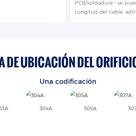
PCB/soldadura - se pue
Longitud del cable: adm
 DE UBICACIÓN DEL ORIFICI
Una codificación
03A
304A
305A
30