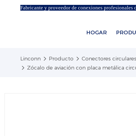
Fabricante y proveedor de conexiones profesionales 
HOGAR
PRODU
Linconn
Producto
Conectores circulare
Zócalo de aviación con placa metálica cir