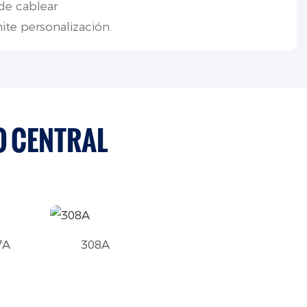
de cablear
ite personalización.
O CENTRAL
7A
308A