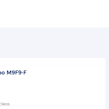
po M9F9-F
cleos