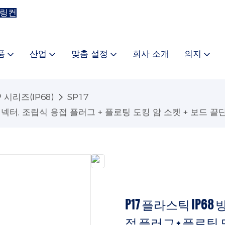
 링컨
품
산업
맞춤 설정
회사 소개
의지
 시리즈(IP68)
SP17
 커넥터, 조립식 용접 플러그 + 플로팅 도킹 암 소켓 + 보드 끝
P17 플라스틱 IP68
접 플러그 + 플로팅 