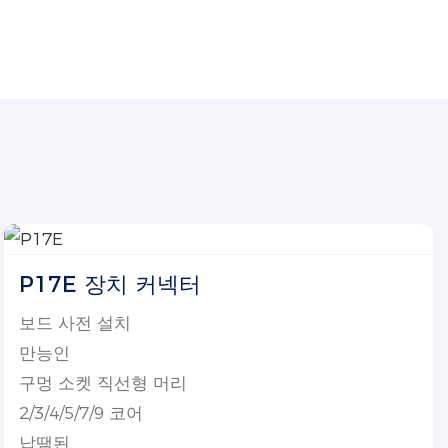
P17E 장치 커넥터
보드 사전 설치
만능인
구멍 소켓 직선형 머리
2/3/4/5/7/9 코어
납땜된