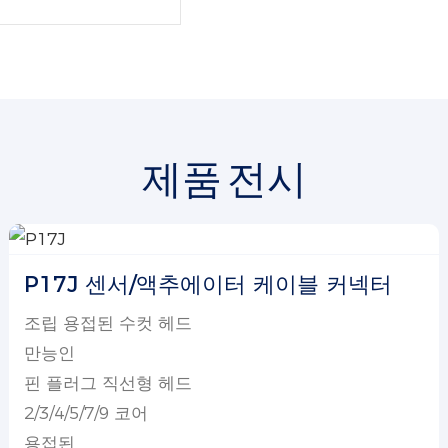
제품 전시
P17J 센서/액추에이터 케이블 커넥터
조립 용접된 수컷 헤드
만능인
핀 플러그 직선형 헤드
2/3/4/5/7/9 코어
용접된