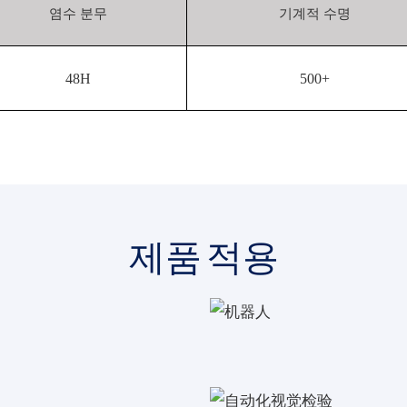
염수 분무
기계적 수명
48H
500+
제품 적용