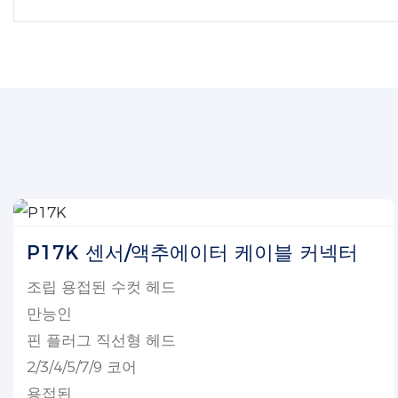
P17K 센서/액추에이터 케이블 커넥터
조립 용접된 수컷 헤드
만능인
핀 플러그 직선형 헤드
2/3/4/5/7/9 코어
용접된