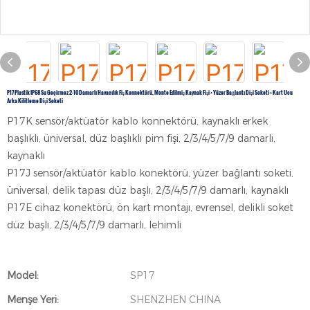
P17 Plastik IP68 Su Geçirmez 2-10 Damarlı Havacılık Fiş Konnektörü, Monte Edilmiş Kaynak Fişi + Yüzer Bağlantı Dişi Soketi + Kart Ucu
Arka Kilitleme Dişi Soketi
P17K sensör/aktüatör kablo konnektörü, kaynaklı erkek
başlıklı, üniversal, düz başlıklı pim fişi, 2/3/4/5/7/9 damarlı,
kaynaklı
P17J sensör/aktüatör kablo konektörü, yüzer bağlantı soketi,
üniversal, delik tapası düz başlı, 2/3/4/5/7/9 damarlı, kaynaklı
P17E cihaz konektörü, ön kart montajı, evrensel, delikli soket
düz başlı, 2/3/4/5/7/9 damarlı, lehimli
Model:
SP17
Menşe Yeri:
SHENZHEN CHINA