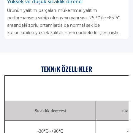
Yüksek ve düşük sıcaklık direnci
Ürünün yalıtım parçaları, mükemmel yalıtım
performansına sahip olmasının yanı sıra -25 ℃ ile +85 ℃
arasındaki zorlu ortamlarda da normal şekilde
kullanılabilen yüksek kaliteli hammaddelerle işlenmiştir.
TEKNIK ÖZELLIKLER
Sıcaklık derecesi
tuz s
-30℃~+90℃
48