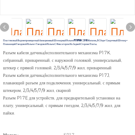
Пластиковый Водонепроницаемый Авиационный Штекерный Разъем P17 IP68 С 2-10 Жилами, В Сборе: Сварочный Штекер +
Плавающий Гнездовой Разъем + Гнездовой Разъем С Фиксатором На Задней Стороне Платы.
Разъем кабеля датчика/исполнительного механизма P17K,
собранный, приваренный, с наружной головкой, универсальный,
штекер с прямой головкой, 2/3/4/5/7/9 жил, приваренный
Разъем кабеля датчика/исполнительного механизма P17J,
плавающий разъем для подключения, универсальный, с прямым
штекером, 2/3/4/5/7/9 жил, сварной
Разъем P17E для устройств, для предварительной установки на
плату, универсальный, с прямым гнездом, 2/3/4/5/7/9 жил, для
пайки.