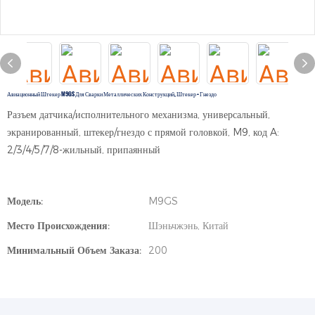
Авиационный Штекер M9GS Для Сварки Металлических Конструкций, Штекер + Гнездо
Разъем датчика/исполнительного механизма, универсальный,
экранированный, штекер/гнездо с прямой головкой, M9, код A:
2/3/4/5/7/8-жильный, припаянный
Модель:
M9GS
Место Происхождения:
Шэньчжэнь, Китай
Минимальный Объем Заказа:
200