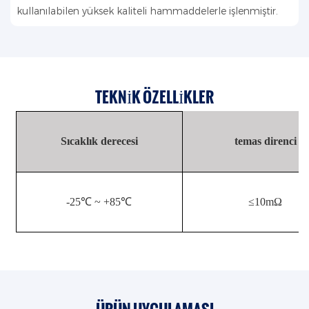
kullanılabilen yüksek kaliteli hammaddelerle işlenmiştir.
TEKNIK ÖZELLIKLER
Sıcaklık derecesi
temas direnci
-25℃ ~ +85℃
≤10mΩ