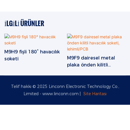
İLGILI ÜRÜNLER
M9H9 fişli 180° havacılık
M9F9 dairesel metal
soketi
plaka önden kilitli
havacılık soketi,
lehimli/PCB
Telif hakkı © 2025 Linconn Electronic Technology Co.,
Limited -
www.linconn.com
|
Site Haritası