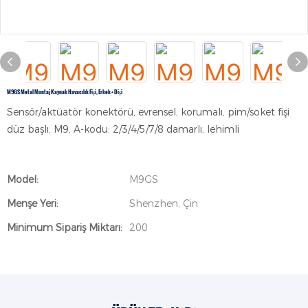
M9GS Metal Montaj Kaynak Havacılık Fişi, Erkek + Dişi
Sensör/aktüatör konektörü, evrensel, korumalı, pim/soket fişi
düz başlı, M9, A-kodu: 2/3/4/5/7/8 damarlı, lehimli
Model:
M9GS
Menşe Yeri:
Shenzhen, Çin
Minimum Sipariş Miktarı:
200