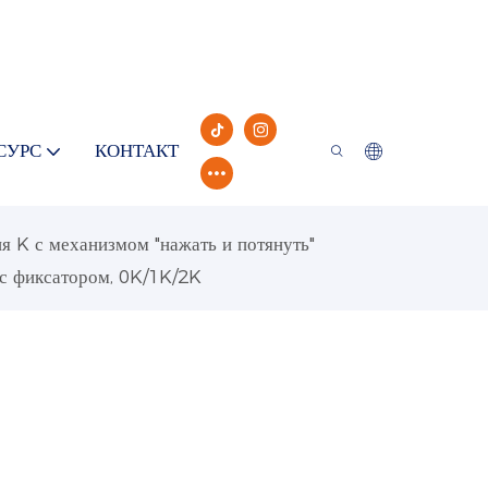
СУРС
КОНТАКТ
 K с механизмом "нажать и потянуть"
с фиксатором, 0K/1K/2K