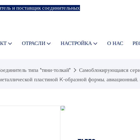
тель и поставщик соединительных
КТ
ОТРАСЛИ
НАСТРОЙКА
О НАС
РЕ
оединитель типа "тяни-толкай"
Самоблокирующаяся серия
таллической пластиной K-образной формы, авиационный, 