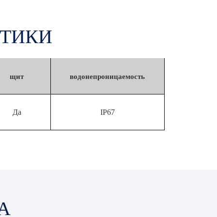
СТИКИ
щит
водонепроницаемость
Да
IP67
А