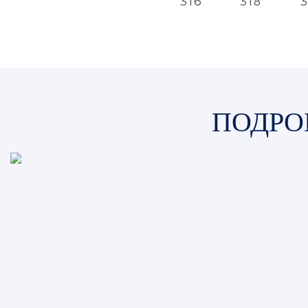
316
318
3
ПОДРО