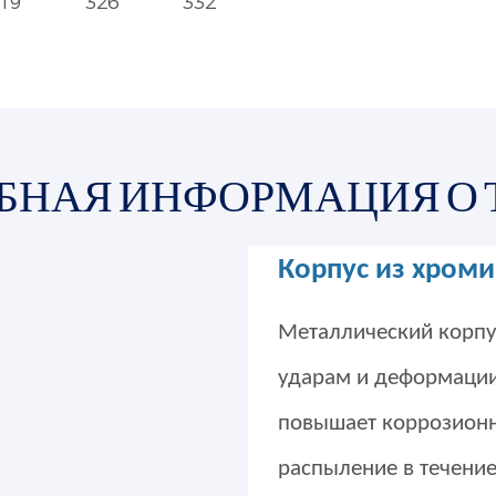
19
326
332
БНАЯ ИНФОРМАЦИЯ О 
Корпус из хром
Металлический корпу
ударам и деформации
повышает коррозионн
распыление в течение