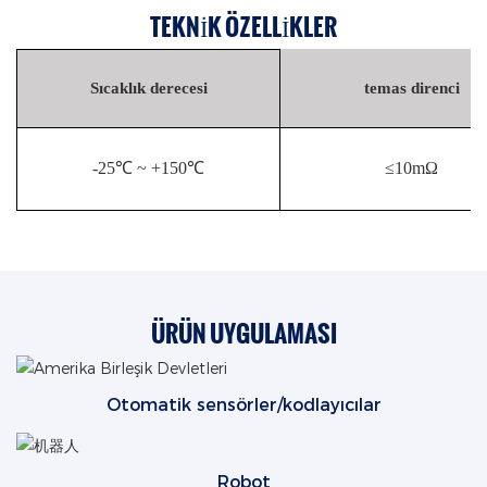
TEKNIK ÖZELLIKLER
Sıcaklık derecesi
temas direnci
-25℃ ~ +150℃
≤10mΩ
ÜRÜN UYGULAMASI
Otomatik sensörler/kodlayıcılar
Robot