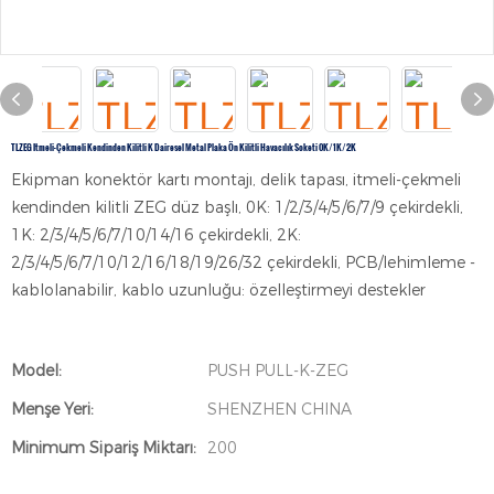
TLZEG Itmeli-Çekmeli Kendinden Kilitli K Dairesel Metal Plaka Ön Kilitli Havacılık Soketi 0K/1K/2K
Ekipman konektör kartı montajı, delik tapası, itmeli-çekmeli
kendinden kilitli ZEG düz başlı, 0K: 1/2/3/4/5/6/7/9 çekirdekli,
1K: 2/3/4/5/6/7/10/14/16 çekirdekli, 2K:
2/3/4/5/6/7/10/12/16/18/19/26/32 çekirdekli, PCB/lehimleme -
kablolanabilir, kablo uzunluğu: özelleştirmeyi destekler
Model:
PUSH PULL-K-ZEG
Menşe Yeri:
SHENZHEN CHINA
Minimum Sipariş Miktarı:
200