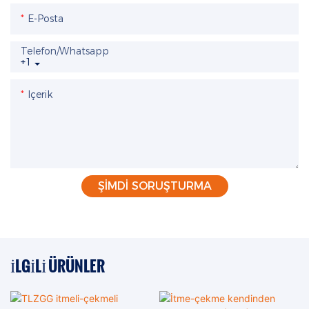
E-Posta
Telefon/whatsapp
+1
Içerik
ŞIMDI SORUŞTURMA
İLGILI ÜRÜNLER