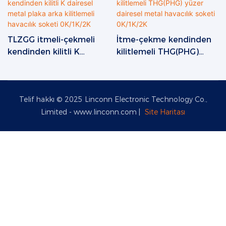
TLZGG itmeli-çekmeli
İtme-çekme kendinden
kendinden kilitli K
kilitlemeli THG(PHG)
dairesel metal plaka
yüzer dairesel metal
arka kilitlemeli havacılık
havacılık soketi 0K/1K/2K
soketi 0K/1K/2K
Telif hakkı © 2025 Linconn Electronic Technology Co.,
Limited -
www.linconn.com
|
Site Haritası