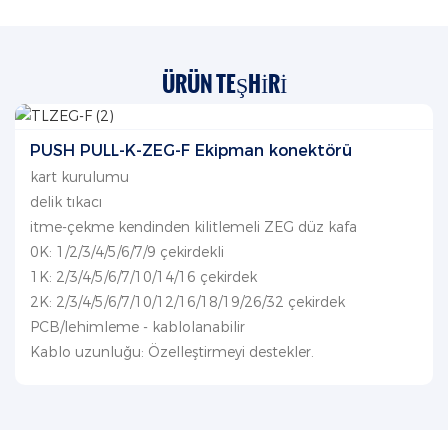
ÜRÜN TEŞHIRI
PUSH PULL-K-ZEG-F Ekipman konektörü
kart kurulumu
delik tıkacı
itme-çekme kendinden kilitlemeli ZEG düz kafa
0K: 1/2/3/4/5/6/7/9 çekirdekli
1K: 2/3/4/5/6/7/10/14/16 çekirdek
2K: 2/3/4/5/6/7/10/12/16/18/19/26/32 çekirdek
PCB/lehimleme - kablolanabilir
Kablo uzunluğu: Özelleştirmeyi destekler.