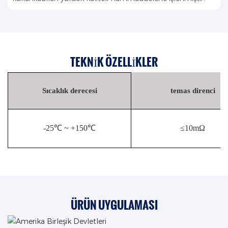
TEKNIK ÖZELLIKLER
Sıcaklık derecesi
temas direnci
-25℃ ~ +150℃
≤10mΩ
ÜRÜN UYGULAMASI