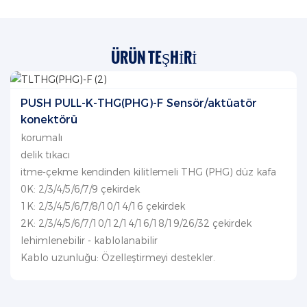
ÜRÜN TEŞHIRI
PUSH PULL-K-THG(PHG)-F Sensör/aktüatör
konektörü
korumalı
delik tıkacı
itme-çekme kendinden kilitlemeli THG (PHG) düz kafa
0K: 2/3/4/5/6/7/9 çekirdek
1K: 2/3/4/5/6/7/8/10/14/16 çekirdek
2K: 2/3/4/5/6/7/10/12/14/16/18/19/26/32 çekirdek
lehimlenebilir - kablolanabilir
Kablo uzunluğu: Özelleştirmeyi destekler.