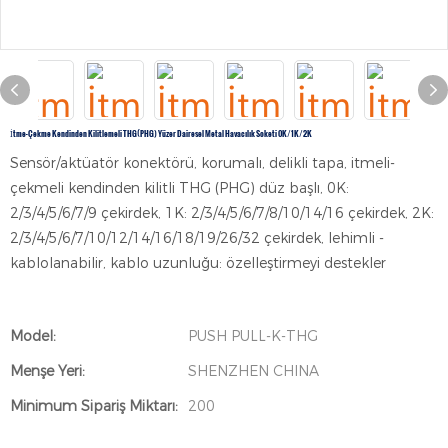
İtme-Çekme Kendinden Kilitlemeli THG(PHG) Yüzer Dairesel Metal Havacılık Soketi 0K/1K/2K
Sensör/aktüatör konektörü, korumalı, delikli tapa, itmeli-
çekmeli kendinden kilitli THG (PHG) düz başlı, 0K:
2/3/4/5/6/7/9 çekirdek, 1K: 2/3/4/5/6/7/8/10/14/16 çekirdek, 2K:
2/3/4/5/6/7/10/12/14/16/18/19/26/32 çekirdek, lehimli -
kablolanabilir, kablo uzunluğu: özelleştirmeyi destekler
Model:
PUSH PULL-K-THG
Menşe Yeri:
SHENZHEN CHINA
Minimum Sipariş Miktarı:
200