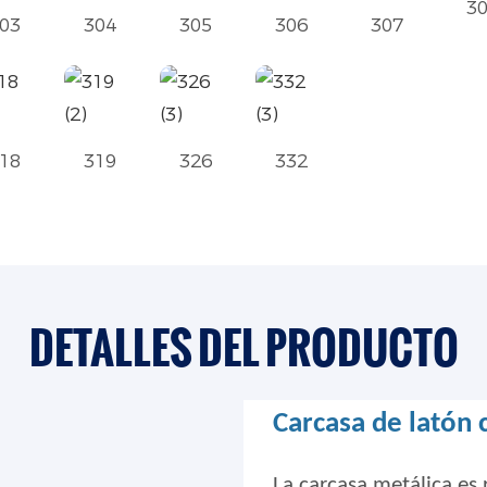
3
03
304
305
306
307
18
319
326
332
DETALLES DEL PRODUCTO
Carcasa de latón
La carcasa metálica es 