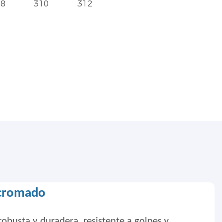
08
310
312
 cromado
robusta y duradera, resistente a golpes y