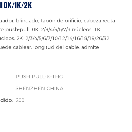
ll 0K/1K/2K
ador, blindado, tapón de orificio, cabeza recta
push-pull, 0K: 2/3/4/5/6/7/9 núcleos, 1K:
úcleos, 2K: 2/3/4/5/6/7/10/12/14/16/18/19/26/32
uede cablear, longitud del cable: admite
PUSH PULL-K-THG
SHENZHEN CHINA
dido:
200