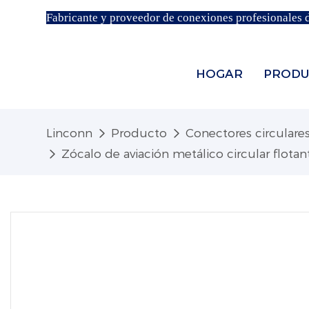
Fabricante y proveedor de conexiones profesionales 
HOGAR
PRODU
Linconn
Producto
Conectores circulare
Zócalo de aviación metálico circular flo