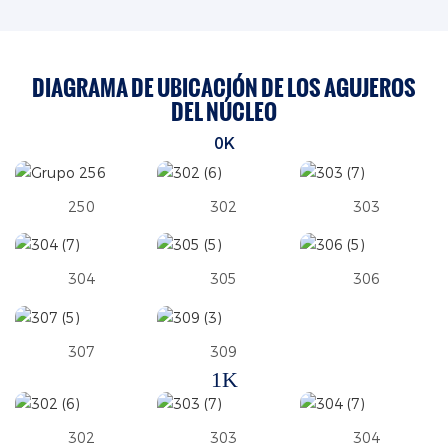
DIAGRAMA DE UBICACIÓN DE LOS AGUJEROS
DEL NÚCLEO
0K
250
302
303
304
305
306
307
309
1K
302
303
304