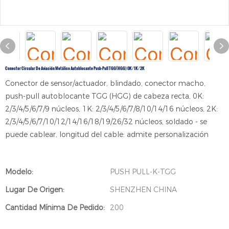
Conector Circular De Aviación Metálico Autoblocante Push-Pull TGG(HGG) 0K/1K/2K
Conector de sensor/actuador, blindado, conector macho,
push-pull autoblocante TGG (HGG) de cabeza recta, 0K:
2/3/4/5/6/7/9 núcleos, 1K: 2/3/4/5/6/7/8/10/14/16 núcleos, 2K:
2/3/4/5/6/7/10/12/14/16/18/19/26/32 núcleos, soldado - se
puede cablear, longitud del cable: admite personalización
Modelo:
PUSH PULL-K-TGG
Lugar De Origen:
SHENZHEN CHINA
Cantidad Mínima De Pedido:
200