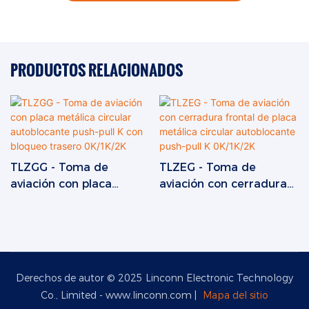
PRODUCTOS RELACIONADOS
TLZGG - Toma de
TLZEG - Toma de
aviación con placa
aviación con cerradura
metálica circular
frontal de placa
autoblocante push-pull K
metálica circular
con bloqueo trasero
autoblocante push-pull K
0K/1K/2K
0K/1K/2K
Derechos de autor © 2025 Linconn Electronic Technology
Co., Limited -
www.linconn.com
|
Mapa del sitio