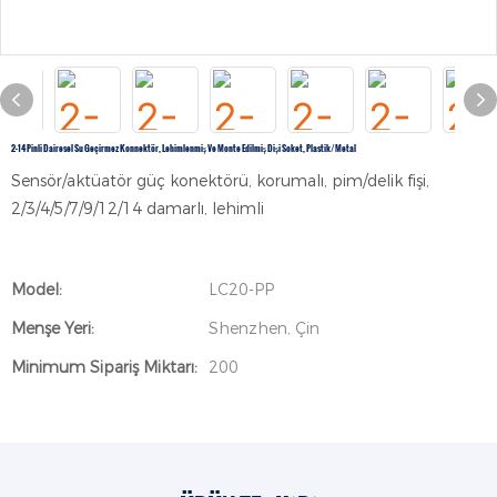
2-14 Pinli Dairesel Su Geçirmez Konnektör, Lehimlenmiş Ve Monte Edilmiş Dişi Soket, Plastik/metal
Sensör/aktüatör güç konektörü, korumalı, pim/delik fişi,
2/3/4/5/7/9/12/14 damarlı, lehimli
Model:
LC20-PP
Menşe Yeri:
Shenzhen, Çin
Minimum Sipariş Miktarı:
200