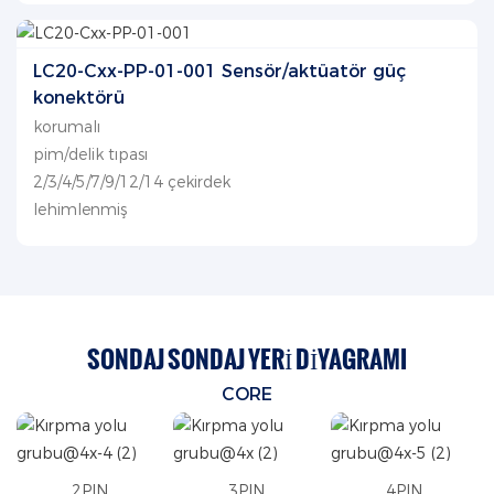
LC20-Cxx-PP-01-001 Sensör/aktüatör güç
konektörü
korumalı
pim/delik tıpası
2/3/4/5/7/9/12/14 çekirdek
lehimlenmiş
SONDAJ SONDAJ YERI DIYAGRAMI
CORE
2PIN
3PIN
4PIN