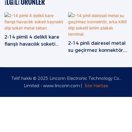
İLGILI ÜRÜNLER
2-14 pimli 4 delikli kare
2-14 pinli dairesel metal
flanşlı havacılık soketi
su geçirmez konnektör,
kaynaklı dişi soket metal
arka kilitli dişi soketli
taban
lehim plakalı terminal
Telif hakkı © 2025 Linconn Electronic Technology Co.,
Limited -
www.linconn.com
|
Site Haritası