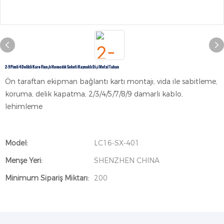
2-9 Pimli 4 Delikli Kare Flanşlı Havacılık Soketi Kaynaklı Dişi Metal Taban
Ön taraftan ekipman bağlantı kartı montajı, vida ile sabitleme,
koruma, delik kapatma, 2/3/4/5/7/8/9 damarlı kablo,
lehimleme
Model:
LC16-SX-401
Menşe Yeri:
SHENZHEN CHINA
Minimum Sipariş Miktarı:
200