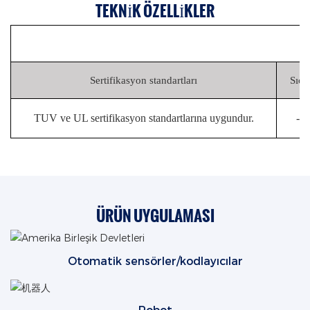
TEKNIK ÖZELLIKLER
Sertifikasyon standartları
Sıca
TUV ve UL sertifikasyon standartlarına uygundur.
-4
ÜRÜN UYGULAMASI
Otomatik sensörler/kodlayıcılar