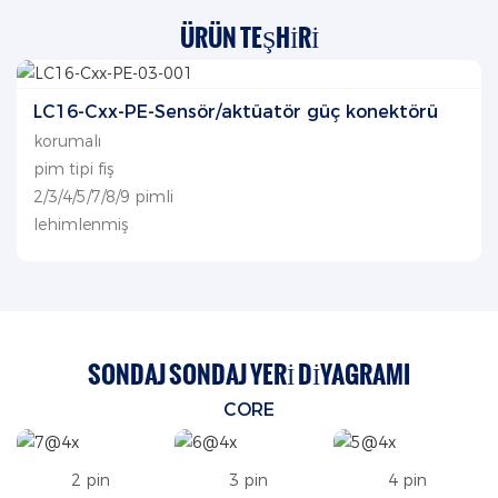
ÜRÜN TEŞHIRI
LC16-Cxx-PE-Sensör/aktüatör güç konektörü
korumalı
pim tipi fiş
2/3/4/5/7/8/9 pimli
lehimlenmiş
SONDAJ SONDAJ YERI DIYAGRAMI
CORE
2 pin
3 pin
4 pin