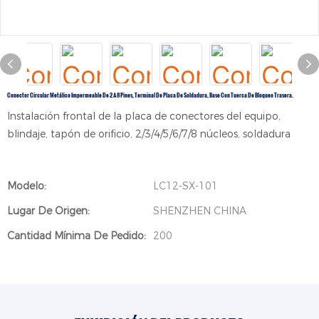
Conector Circular Metálico Impermeable De 2 A 8 Pines, Terminal De Placa De Soldadura, Base Con Tuerca De Bloqueo Trasera.
Instalación frontal de la placa de conectores del equipo,
blindaje, tapón de orificio, 2/3/4/5/6/7/8 núcleos, soldadura
Modelo:
LC12-SX-101
Lugar De Origen:
SHENZHEN CHINA
Cantidad Mínima De Pedido:
200